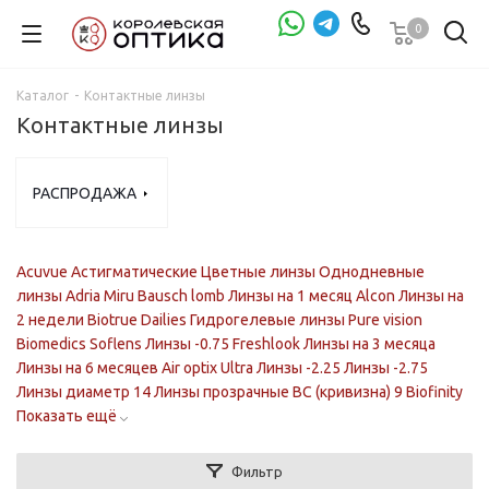
0
Проверка зрения
Каталог
-
Контактные линзы
Контактные линзы
РАСПРОДАЖА
Acuvue
Астигматические
Цветные линзы
Однодневные
линзы
Adria
Miru
Bausch lomb
Линзы на 1 месяц
Alcon
Линзы на
2 недели
Biotrue
Dailies
Гидрогелевые линзы
Pure vision
Biomedics
Soflens
Линзы -0.75
Freshlook
Линзы на 3 месяца
Линзы на 6 месяцев
Air optix
Ultra
Линзы -2.25
Линзы -2.75
Линзы диаметр 14
Линзы прозрачные
BC (кривизна) 9
Biofinity
Показать ещё
Фильтр