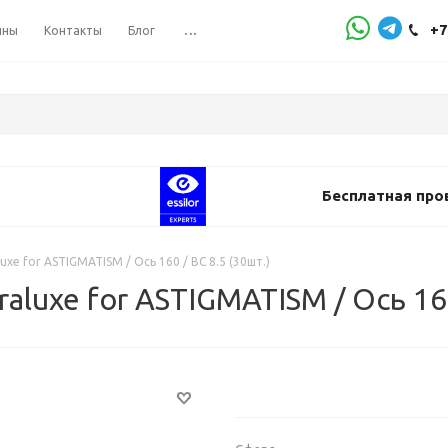
+7
ины
Контакты
Блог
...
Бесплатная про
xe for ASTIGMATISM / Ось 160 / BC 8.5 (30шт.)
luxe for ASTIGMATISM / Ось 160