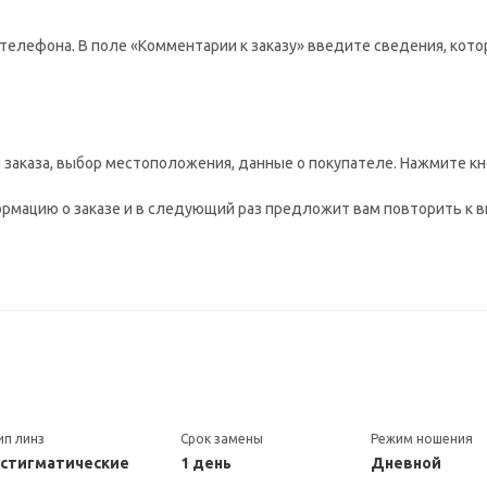
телефона. В поле «Комментарии к заказу» введите сведения, кото
заказа, выбор местоположения, данные о покупателе. Нажмите кн
рмацию о заказе и в следующий раз предложит вам повторить к в
ип линз
Срок замены
Режим ношения
стигматические
1 день
Дневной