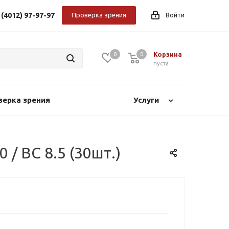
 (4012) 97-97-97
Проверка зрения
Войти
Корзина
0
0
0
пуста
верка зрения
Услуги
 / BC 8.5 (30шт.)