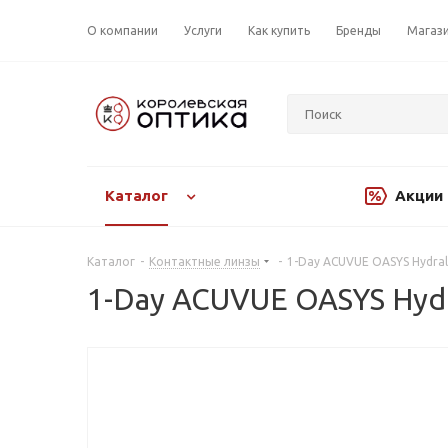
О компании
Услуги
Как купить
Бренды
Магаз
Каталог
Акции
Каталог
-
Контактные линзы
-
1-Day ACUVUE OASYS Hydralu
1-Day ACUVUE OASYS Hydra