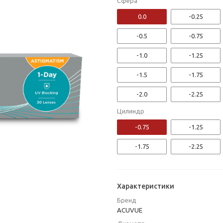
Сфера
0.0
-0.25
-0.5
-0.75
-1.0
-1.25
-1.5
-1.75
-2.0
-2.25
Цилиндр
-2.5
-2.75
-0.75
-1.25
-3.0
-3.25
-1.75
-2.25
-3.5
-3.75
-4.0
-4.25
Характеристики
-4.5
-4.75
Бренд
ACUVUE
-5.0
-5.25