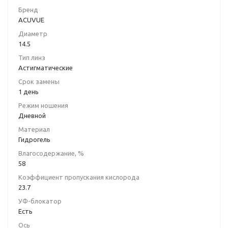
-4.5
-4.75
Бренд
ACUVUE
-5.0
-5.25
Диаметр
-5.5
-5.75
14.5
Тип линз
-6.0
-6.5
Астигматические
-7.0
-7.5
Срок замены
1 день
-8.0
-8.5
Режим ношения
Дневной
-9.0
+0.25
Материал
Гидрогель
+0.5
+0.75
Влагосодержание, %
+1.0
+1.25
58
Коэффициент пропускания кислорода
+1.5
+1.75
23.7
+2.0
+2.25
УФ-блокатор
Есть
+2.5
+2.75
Ось