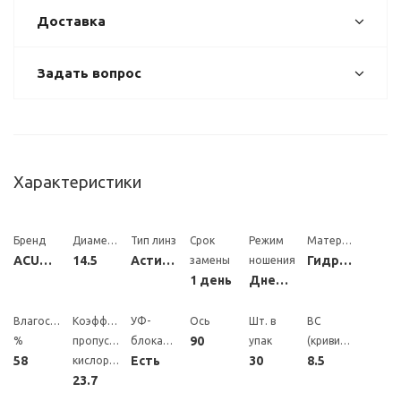
Доставка
Задать вопрос
Характеристики
Бренд
Диаметр
Тип линз
Срок
Режим
Материал
ACUVUE
14.5
Астигматические
Гидрогель
замены
ношения
1 день
Дневной
Влагосодержание,
Коэффициент
УФ-
Ось
Шт. в
BC
90
%
пропускания
блокатор
упак
(кривизна)
58
Есть
30
8.5
кислорода
23.7