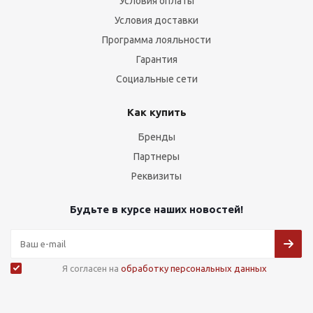
Условия оплаты
+7 (4012) 97-97-97
Условия доставки
Программа лояльности
Калининград, ул. Гайдара, 116
Гарантия
+7 (921) 601-28-99
Социальные сети
+7 (4012) 52-28-99
+7 (4012) 97-97-97
Как купить
Бренды
Калининград, ул. Карамзина, 42
Партнеры
+7 (4012) 97-90-33
+7 (921) 711-90-33
Реквизиты
+7 (4012) 97-97-97
Будьте в курсе наших новостей!
Калининград, ул. Батальная, 65А
+7 (4012) 52-65-05
+7 (921) 612-65-05
Я согласен на
обработку персональных данных
+7 (4012) 97-97-97