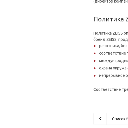
(директор компан
Политика Z
Политика ZEISS 
бренд ZEISS, про
работники, без
соответствие 
международные
охрана окружа
непрерывное р
Соответствие тре
Список 