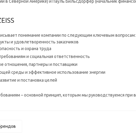
ии в Северной Америке) и Пауль Бильсдорфер (начальник финансо
EISS
описывает понимание компании по следующим ключевым вопросам:
дукты и удовлетворенность заказчиков
опасность и охрана труда
требованиям и социальная ответственность
 отношения, партнеры и поставщики
ющей среды и эффективное использование энергии
азвитие и постановка целей
бованиям – основной принцип, которым мы руководствуемся при
брендов