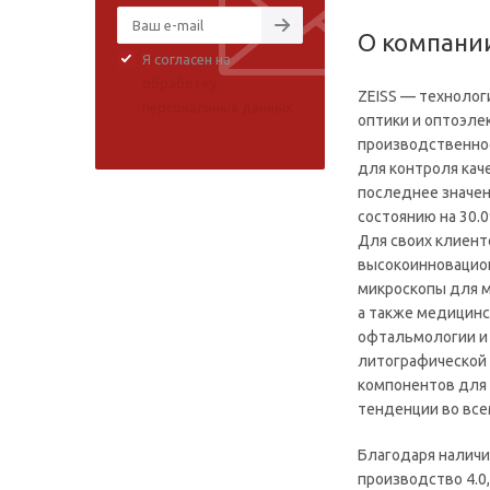
О компании
Я согласен на
обработку
ZEISS — технолог
персональных данных
оптики и оптоэле
производственно
для контроля кач
последнее значени
состоянию на 30.09
Для своих клиент
высокоинновацио
микроскопы для 
а также медицинс
офтальмологии и 
литографической
компонентов для 
тенденции во все
Благодаря наличи
производство 4.0