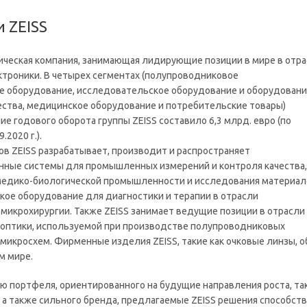
 ZEISS
ическая компания, занимающая лидирующие позиции в мире в отр
ктроники. В четырех сегментах (полупроводниковое
е оборудование, исследовательское оборудование и оборудован
ества, медицинское оборудование и потребительские товары)
е годового оборота группы ZEISS составило 6,3 млрд. евро (по
.2020 г.).
ов ZEISS разрабатывает, производит и распространяет
нные системы для промышленных измерений и контроля качества,
медико-биологической промышленности и исследования материал
кое оборудование для диагностики и терапии в отрасли
микрохирургии. Также ZEISS занимает ведущие позиции в отрасли
 оптики, используемой при производстве полупроводниковых
микросхем. Фирменные изделия ZEISS, такие как очковые линзы, о
м мире.
ю портфеля, ориентированного на будущие направления роста, так
, а также сильного бренда, предлагаемые ZEISS решения способс