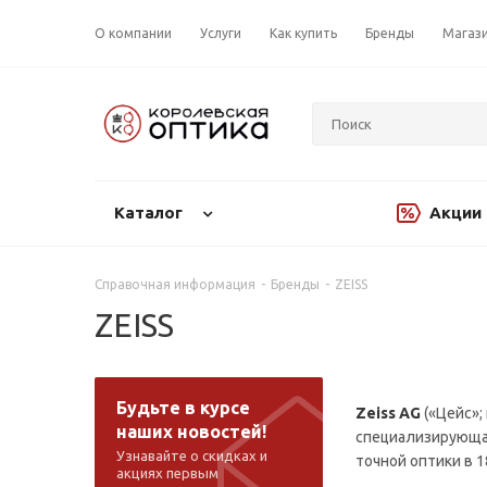
О компании
Услуги
Как купить
Бренды
Магаз
Каталог
Акции
Справочная информация
-
Бренды
-
ZEISS
ZEISS
Будьте в курсе
Zeiss AG
(«Цейс»;
наших новостей!
специализирующая
Узнавайте о скидках и
точной оптики в 1
акциях первым