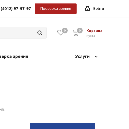
 (4012) 97-97-97
Проверка зрения
Войти
Корзина
0
0
0
пуста
верка зрения
Услуги
ия,