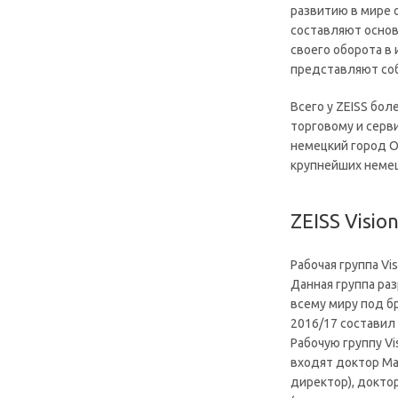
развитию в мире 
составляют основу
своего оборота в
представляют соб
Всего у ZEISS бол
торговому и серв
немецкий город Об
крупнейших немец
ZEISS Visio
Рабочая группа V
Данная группа ра
всему миру под б
2016/17 составил
Рабочую группу Vi
входят доктор Ма
директор), докто