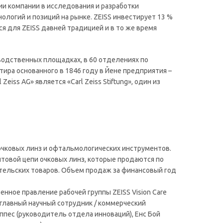
ии компании в исследования и разработки
ологий и позиций на рынке. ZEISS инвестирует 13 %
я для ZEISS давней традицией и в то же время
зводственных площадках, в 60 отделениях по
ира основанного в 1846 году в Йене предприятия –
ss AG» является «Carl Zeiss Stiftung», один из
 очковых линз и офтальмологических инструментов.
товой цепи очковых линз, которые продаются по
ительских товаров. Объем продаж за финансовый год
иренное правление рабочей группы ZEISS Vision Care
(главный научный сотрудник / коммерческий
ппес (руководитель отдела инноваций), Енс Бой