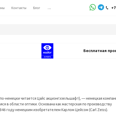
+7
ины
Контакты
Блог
...
Бесплатная про
 по-немецки читается Цайс акциэнгэзельшафт), — немецкая компан
ся в области оптики. Основана как мастерская по производству
846 году немецким изобретателем Карлом Цейсом (Carl Zeiss).