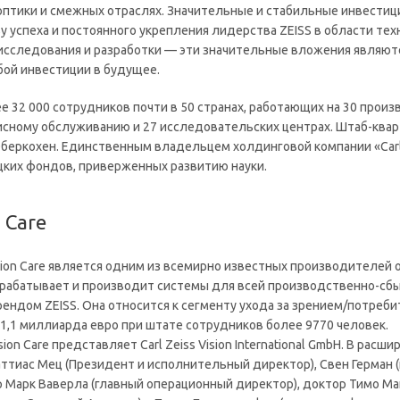
оптики и смежных отраслях. Значительные и стабильные инвестиц
 успеха и постоянного укрепления лидерства ZEISS в области техн
 исследования и разработки — эти значительные вложения являютс
ой инвестиции в будущее.
ее 32 000 сотрудников почти в 50 странах, работающих на 30 прои
исному обслуживанию и 27 исследовательских центрах. Штаб-кварт
еркохен. Единственным владельцем холдинговой компании «Carl Zei
ких фондов, приверженных развитию науки.
n Care
ision Care является одним из всемирно известных производителей
зрабатывает и производит системы для всей производственно-сбы
рендом ZEISS. Она относится к сегменту ухода за зрением/потреб
 1,1 миллиарда евро при штате сотрудников более 9770 человек.
sion Care представляет Carl Zeiss Vision International GmbH. В расш
ттиас Мец (Президент и исполнительный директор), Свен Герман 
р Марк Ваверла (главный операционный директор), доктор Тимо Ма