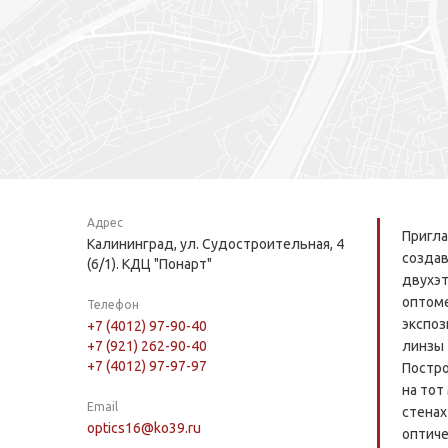
Адрес
Пригла
Калининград, ул. Судостроительная, 4
создав
(6/1). КДЦ "Понарт"
двухэт
оптоме
Телефон
экспоз
+7 (4012) 97-90-40
+7 (921) 262-90-40
линзы 
+7 (4012) 97-97-97
Постро
на тот
Email
стенах
optics16@ko39.ru
оптиче