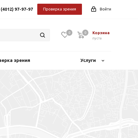
 (4012) 97-97-97
Проверка зрения
Войти
Корзина
0
0
0
пуста
верка зрения
Услуги