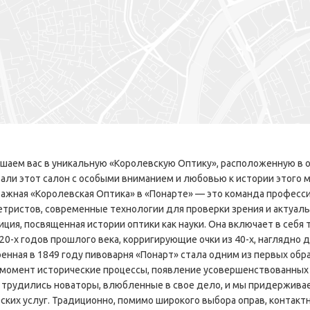
шаем вас в уникальную «Королевскую Оптику», расположенную в 
али этот салон с особыми вниманием и любовью к истории этого ме
ажная «Королевская Оптика» в «Понарте» — это команда професс
тристов, современные технологии для проверки зрения и актуаль
иция, посвященная истории оптики как науки. Она включает в себя 
20-х годов прошлого века, корригирующие очки из 40-х, наглядно 
енная в 1849 году пивоварня «Понарт» стала одним из первых об
 момент исторические процессы, появление усовершенствованных 
 трудились новаторы, влюбленные в свое дело, и мы придерживае
ских услуг. Традиционно, помимо широкого выбора оправ, контактн