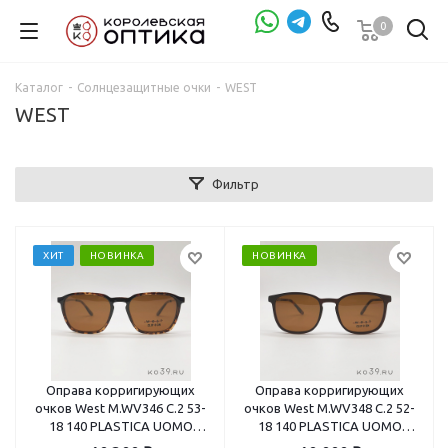
0
Проверка зрения
Каталог
-
Солнцезащитные очки
-
WEST
WEST
Фильтр
ХИТ
НОВИНКА
НОВИНКА
Оправа корригирующих
Оправа корригирующих
очков West M.WV346 C.2 53-
очков West M.WV348 C.2 52-
18 140 PLASTICA UOMO
18 140 PLASTICA UOMO
VISTA+CLIP ON
VISTA+CLIP ON