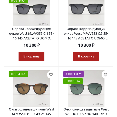
НОВИНКА
Оправа корригирующих
Оправа корригирующих
очков West M.WV353 C.1 55-
очков West M.WV353 C.3 55-
16 145 ACETATO UOMO
16 145 ACETATO UOMO
VISTA+CLIP ON
VISTA+CLIP ON
10 300
₽
10 300
₽
В корзину
В корзину
НОВИНКА
СОВЕТУЕМ
НОВИНКА
Очки солнцезащитные West
Очки солнцезащитные West
M.M.WS031 C.3 49-21 145
WS016 C.1 57-16-140 Cat. 3