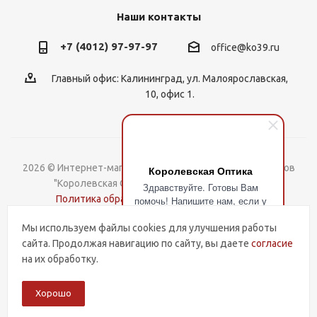
Наши контакты
+7 (4012) 97-97-97
office@ko39.ru
Главный офис: Калининград, ул. Малоярославская,
10, офис 1.
2026 © Интернет-магазин контактных линз, оправ и очков
Королевская Оптика
"Королевская Оптика". Все права защищены.
Здравствуйте. Готовы Вам
Политика обработки Персональных данных
помочь! Напишите нам, если у
Вас есть вопросы.
Мы используем файлы cookies для улучшения работы
Разработка и поддержка
сайта. Продолжая навигацию по сайту, вы даете
согласие
на их обработку.
Хорошо