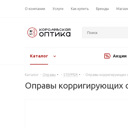
О компании
Услуги
Как купить
Бренды
Магаз
Каталог
Акции
Каталог
-
Оправы
-
STEPPER
-
Оправы корригирующих о
Оправы корригирующих о