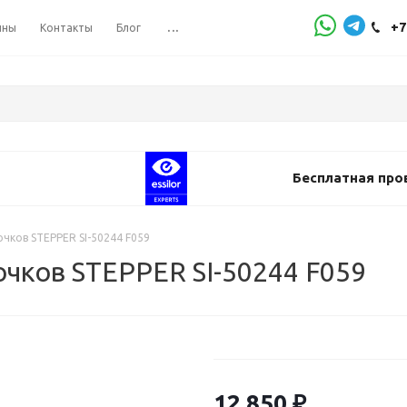
+7
ины
Контакты
Блог
...
Бесплатная про
чков STEPPER SI-50244 F059
чков STEPPER SI-50244 F059
12 850
₽