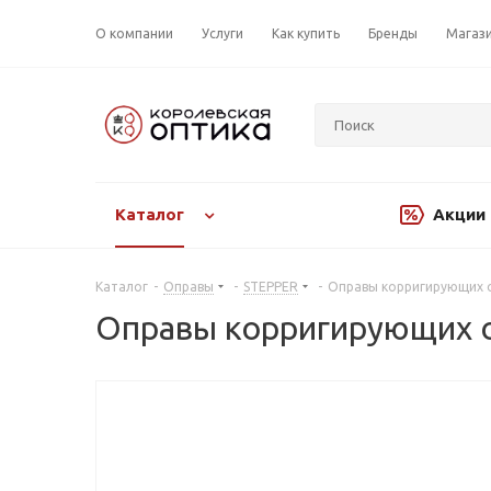
О компании
Услуги
Как купить
Бренды
Магаз
Каталог
Акции
Каталог
-
Оправы
-
STEPPER
-
Оправы корригирующих о
Оправы корригирующих о