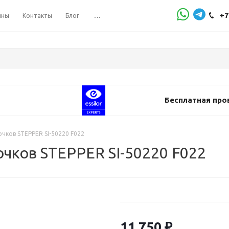
+7
ины
Контакты
Блог
...
Бесплатная про
чков STEPPER SI-50220 F022
чков STEPPER SI-50220 F022
11 750
₽