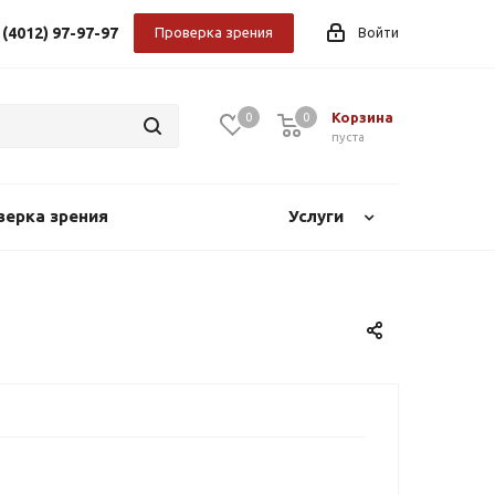
 (4012) 97-97-97
Проверка зрения
Войти
Корзина
0
0
0
пуста
верка зрения
Услуги