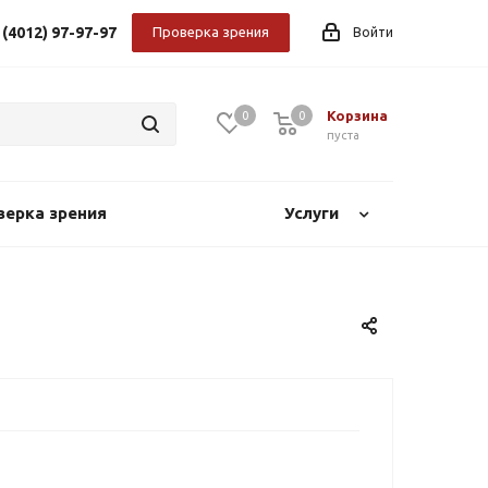
 (4012) 97-97-97
Проверка зрения
Войти
Корзина
0
0
0
пуста
верка зрения
Услуги