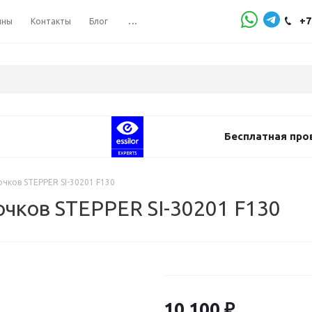
+7
ины
Контакты
Блог
...
Бесплатная про
чков STEPPER SI-30201 F130
чков STEPPER SI-30201 F130
10 100
₽