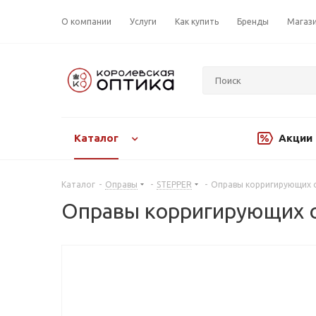
О компании
Услуги
Как купить
Бренды
Магаз
Каталог
Акции
Каталог
-
Оправы
-
STEPPER
-
Оправы корригирующих о
Оправы корригирующих о