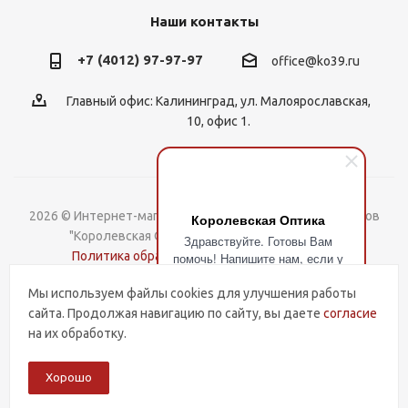
Наши контакты
+7 (4012) 97-97-97
office@ko39.ru
Главный офис: Калининград, ул. Малоярославская,
10, офис 1.
2026 © Интернет-магазин контактных линз, оправ и очков
Королевская Оптика
"Королевская Оптика". Все права защищены.
Здравствуйте. Готовы Вам
Политика обработки Персональных данных
помочь! Напишите нам, если у
Вас есть вопросы.
Мы используем файлы cookies для улучшения работы
Разработка и поддержка
сайта. Продолжая навигацию по сайту, вы даете
согласие
на их обработку.
Хорошо