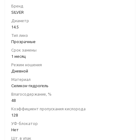
-4.5
-4.75
Бренд
SILVER
-5.0
-5.25
Диаметр
-5.5
-5.75
14.5
Тип линз
-6.0
-6.5
Прозрачные
-7.0
-7.5
Срок замены
1 месяц
-8.0
-8.5
Режим ношения
Дневной
-9.0
-9.5
Материал
Силикон-гидрогель
-10.0
+0.25
Влагосодержание, %
+0.5
+0.75
48
Коэффициент пропускания кислорода
+1.0
+1.25
128
+1.5
+1.75
УФ-блокатор
Нет
+2.0
+2.25
Шт. в упак