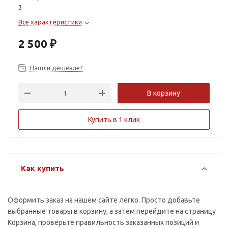
3
+2.5
+2.75
Все характеристики
+3.0
+3.25
2 500
₽
+3.5
+3.75
Нашли дешевле?
+4.0
+4.25
+4.5
+4.75
В корзину
+5.0
+5.25
Купить в 1 клик
+5.5
+5.75
+6.0
+6.5
Как купить
+7.0
+7.5
+8.0
Оформить заказ на нашем сайте легко. Просто добавьте
выбранные товары в корзину, а затем перейдите на страницу
Корзина, проверьте правильность заказанных позиций и