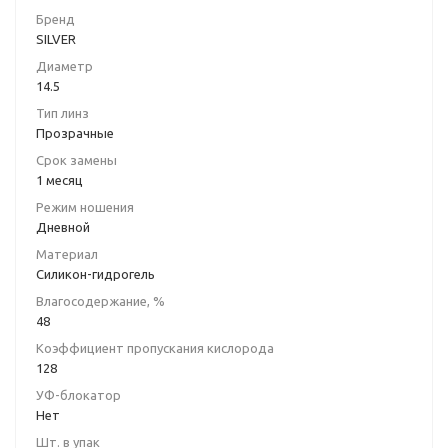
-4.5
-4.75
Бренд
SILVER
-5.0
-5.25
Диаметр
-5.5
-5.75
14.5
Тип линз
-6.0
-6.5
Прозрачные
-7.0
-7.5
Срок замены
1 месяц
-8.0
-8.5
Режим ношения
Дневной
-9.0
-9.5
Материал
Силикон-гидрогель
-10.0
+0.25
Влагосодержание, %
+0.5
+0.75
48
Коэффициент пропускания кислорода
+1.0
+1.25
128
+1.5
+1.75
УФ-блокатор
Нет
+2.0
+2.25
Шт. в упак