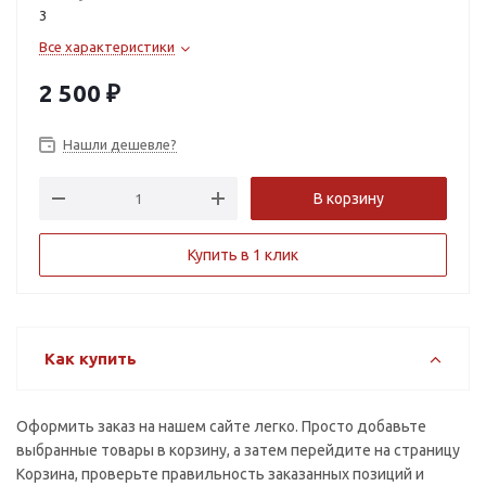
3
+2.5
+2.75
Все характеристики
+3.0
+3.25
2 500
₽
+3.5
+3.75
Нашли дешевле?
+4.0
+4.25
+4.5
+4.75
В корзину
+5.0
+5.25
Купить в 1 клик
+5.5
+5.75
+6.0
+6.5
Как купить
+7.0
+7.5
+8.0
Оформить заказ на нашем сайте легко. Просто добавьте
выбранные товары в корзину, а затем перейдите на страницу
Корзина, проверьте правильность заказанных позиций и