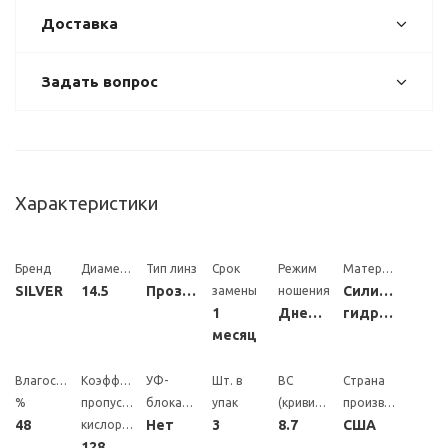
Доставка
Задать вопрос
Характеристики
Бренд
Диаметр
Тип линз
Срок
Режим
Материал
SILVER
14.5
Прозрачные
Силикон-
замены
ношения
1
Дневной
гидрогель
месяц
Влагосодержание,
Коэффициент
УФ-
Шт. в
BC
Страна
%
пропускания
блокатор
упак
(кривизна)
производитель
48
Нет
3
8.7
США
кислорода
128