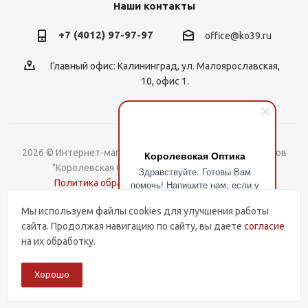
Наши контакты
+7 (4012) 97-97-97
office@ko39.ru
Главный офис: Калининград, ул. Малоярославская,
10, офис 1.
2026 © Интернет-магазин контактных линз, оправ и очков
Королевская Оптика
"Королевская Оптика". Все права защищены.
Здравствуйте. Готовы Вам
Политика обработки Персональных данных
помочь! Напишите нам, если у
Вас есть вопросы.
Мы используем файлы cookies для улучшения работы
Разработка и поддержка
сайта. Продолжая навигацию по сайту, вы даете
согласие
на их обработку.
Хорошо