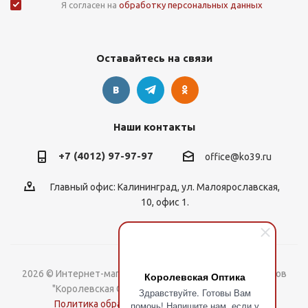
Я согласен на
обработку персональных данных
Оставайтесь на связи
Наши контакты
+7 (4012) 97-97-97
office@ko39.ru
Главный офис: Калининград, ул. Малоярославская,
10, офис 1.
2026 © Интернет-магазин контактных линз, оправ и очков
Королевская Оптика
"Королевская Оптика". Все права защищены.
Здравствуйте. Готовы Вам
Политика обработки Персональных данных
помочь! Напишите нам, если у