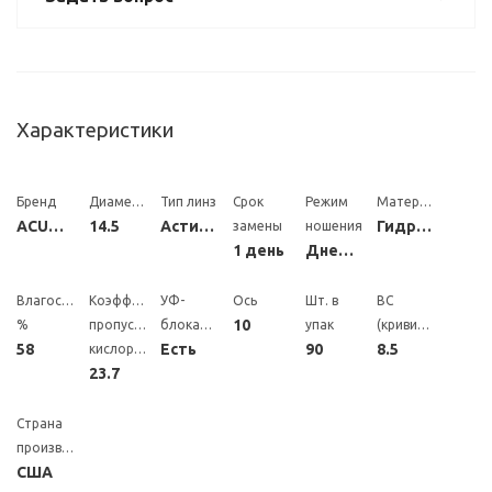
Характеристики
Бренд
Диаметр
Тип линз
Срок
Режим
Материал
ACUVUE
14.5
Астигматические
Гидрогель
замены
ношения
1 день
Дневной
Влагосодержание,
Коэффициент
УФ-
Ось
Шт. в
BC
10
%
пропускания
блокатор
упак
(кривизна)
58
Есть
90
8.5
кислорода
23.7
Страна
производитель
США