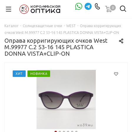
0
Проверка зрения
Каталог
-
Солнцезащитные очки
-
WEST
-
Оправа корригирующих
очков West M.99977 C.2 53-16 145 PLASTICA DONNA VISTA+CLIP-ON
Оправа корригирующих очков West
M.99977 C.2 53-16 145 PLASTICA
DONNA VISTA+CLIP-ON
ХИТ
НОВИНКА