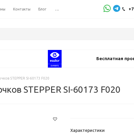
+7
ины
Контакты
Блог
...
Бесплатная про
чков STEPPER SI-60173 F020
чков STEPPER SI-60173 F020
Характеристики