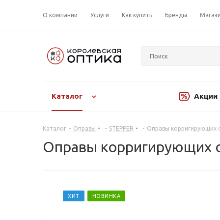
О компании
Услуги
Как купить
Бренды
Магаз
Каталог
Акции
Каталог
-
Оправы
-
STEPPER
-
Оправы корригирующих о
Оправы корригирующих о
ХИТ
НОВИНКА