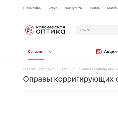
О компании
Услуги
Как купить
Бренды
Магаз
Каталог
Акции
Каталог
-
Оправы
-
STEPPER
-
Оправы корригирующих о
Оправы корригирующих о