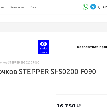
+7
ины
Контакты
Блог
...
Бесплатная про
чков STEPPER SI-50200 F090
чков STEPPER SI-50200 F090
16 750
₽