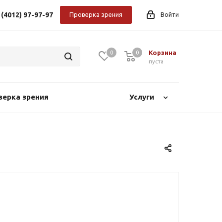
 (4012) 97-97-97
Проверка зрения
Войти
Корзина
0
0
0
пуста
верка зрения
Услуги