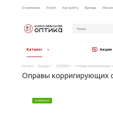
О компании
Услуги
Как купить
Бренды
Магаз
Каталог
Акции
Каталог
-
Оправы
-
STEPPER
-
Оправы корригирующих о
Оправы корригирующих о
НОВИНКА