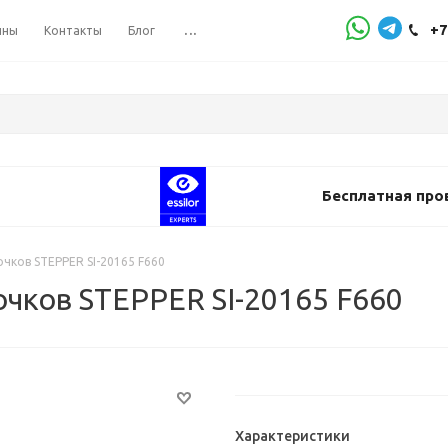
+7
ины
Контакты
Блог
...
Бесплатная про
чков STEPPER SI-20165 F660
чков STEPPER SI-20165 F660
Характеристики