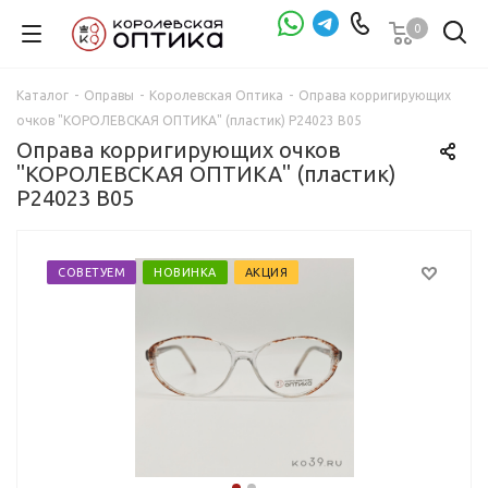
0
Проверка зрения
Каталог
-
Оправы
-
Королевская Оптика
-
Оправа корригирующих
очков "КОРОЛЕВСКАЯ ОПТИКА" (пластик) P24023 B05
Оправа корригирующих очков
"КОРОЛЕВСКАЯ ОПТИКА" (пластик)
P24023 B05
СОВЕТУЕМ
НОВИНКА
АКЦИЯ