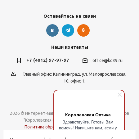
Оставайтесь на связи
Наши контакты
+7 (4012) 97-97-97
office@ko39.ru
Главный офис: Калининград, ул. Малоярославская,
10, офис 1.
2026 © Интернет-магазин контактных линз, оправ и очков
Королевская Оптика
"Королевская Оптика". Все права защищены.
Здравствуйте. Готовы Вам
Политика обработки Персональных данных
помочь! Напишите нам, если у
Вас есть вопросы.