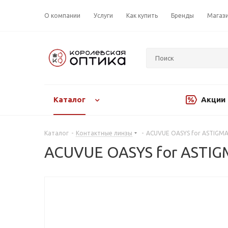
О компании
Услуги
Как купить
Бренды
Магаз
Каталог
Акции
Каталог
-
Контактные линзы
-
ACUVUE OASYS for ASTIGMATI
ACUVUE OASYS for ASTIGMA