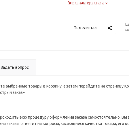
Все характеристики
+4.0
+4.25
+4.5
+4.75
Ц
Поделиться
м
+5.0
+5.25
+5.5
+5.75
+6.0
Задать вопрос
те выбранные товары в корзину, а затем перейдите на страницу К
стрый заказ».
роходить всю процедуру оформления заказа самостоятельно. Вы з
ия заказа, ответит на вопросы, касающиеся качества товара, его о