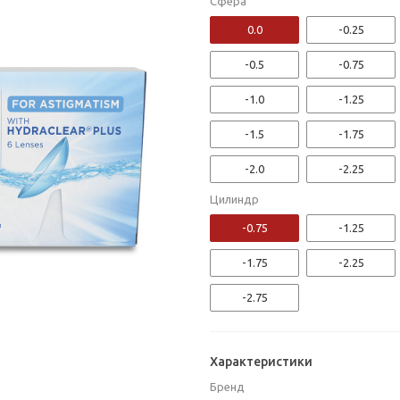
Сфера
0.0
-0.25
-0.5
-0.75
-1.0
-1.25
-1.5
-1.75
-2.0
-2.25
Цилиндр
-2.5
-2.75
-0.75
-1.25
-3.0
-3.25
-1.75
-2.25
-3.5
-3.75
-2.75
-4.0
-4.25
-4.5
-4.75
Характеристики
-5.0
-5.25
Бренд