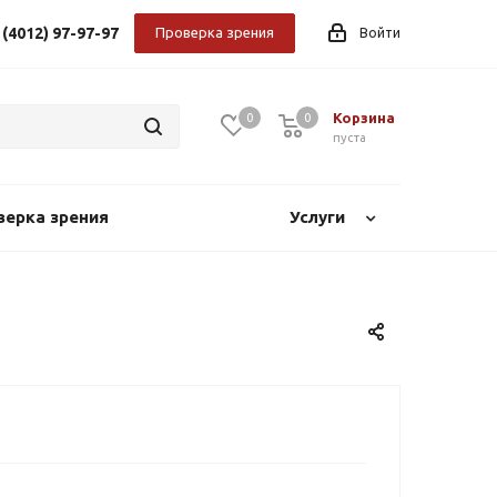
 (4012) 97-97-97
Проверка зрения
Войти
Корзина
0
0
0
пуста
верка зрения
Услуги